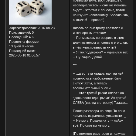
превозмогание, ибо говоришь с
неспециалистом и сам не можешь
видеть, что там с панелью, потом
на изучить обстановку. Бросаю 2d6,
выпало 6 -- провал!)
Дизель по-быстрому связался с
Зарегистрирован
: 2016-08-23
Приглашений:
0
инженерным отсеком.
Сообщений:
492
-- По, можешь поговорить с этим
Провел на форуме:
джентльменом и понять с его слов,
13 дней 9 часов
в чём неисправность яхты?
Последний визит:
-- Я техподдержка? -- удивился тот.
2025-08-18 01:06:57
-- Ну ладно. Давай.
***
-- ...а вот эта квадратная, на ней
поменялось изображение, был
силуэт яхты, а теперь
восклицательный знак и...
-- ...что? третий рычаг слева? Да
здесь всего один рычаг! Ах третий
СЛЕВА (взгляд в сторону) Таааак...
После разговора на лице По явно
читалось выражение усталости -_-
-- Не могу. Покажи яхту -- найду
всё. По словам не могу.
(По немного расстроен и получает