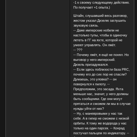
-1 к своему следующему действию.
По получает +1 опыта.)
Штайн, слушавший весь разговор,
жестом указал Дизелю заглушить
звуковую связь.
-- Даже имперские нобили не
настолько тупы, чтобы в одиночку
лететь в ГГ на яхте, которой не
умеют управлять. Он лжёт.
-- ???
-- Почему лжёт, я ещё не понял. Но
выговор у него имперский.
Дизель призадумался.
-- Если здесь поблизости база PRC,
почему его до сих пор не спасли?
Думаешь, это уловка? -- он
повернулся к пилоту. --
Предположим, это засада. Яхта
меньше нас, значит, у него должны
быть сообщники. Где они могут
прятаться и сможем ли мы в случае
нужды уйти от них?
-- Ну, с маневровыми у нас так
себе. А в гипер не сможем с низкой
орбиты. К тому же водорода у нас
только на один парсек. -- Конрад
постучал пальцем по индикатору. --