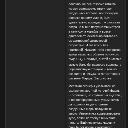
Конечно, не все газовые гиганты
имеют одинаковую структуру
воздушных потоков, но Посейдон,
вопреки своему имени, был
удивительно покладист -- скорость
ветра не выше полутысячи метров
в секунду, а корабль и вовсе
двигался относительно потока со
смехотворной дозвуковой
скоростью. И газ почти без
примесей. Никаких тебе сюрпризов
вроде перистых облаков из сухого
льда CO
. Пожалуй, в этой системе
2
можно было бы недорого содержать
перевалочную станцию -- только
вот никто и никуда не летает через
систему Мардук. Захолустье.
Местами сканеры указывали на
скопления местной летучей фауны
-- огромных, но хрупких на вид птиц
с непропорционально узким телом,
да похожих на допотопные
воздушные шары воздушных
медуз. Автоматика корректировала
курс, почти не требуя внимания
пилота. Ещё несколько часов, и
баки будут полны сжиженного