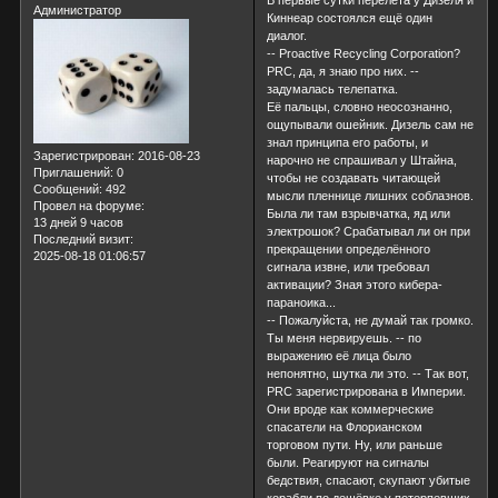
В первые сутки перелёта у Дизеля и
Администратор
Киннеар состоялся ещё один
диалог.
-- Proactive Recycling Corporation?
PRC, да, я знаю про них. --
задумалась телепатка.
Её пальцы, словно неосознанно,
ощупывали ошейник. Дизель сам не
знал принципа его работы, и
Зарегистрирован
: 2016-08-23
нарочно не спрашивал у Штайна,
Приглашений:
0
чтобы не создавать читающей
Сообщений:
492
мысли пленнице лишних соблазнов.
Провел на форуме:
Была ли там взрывчатка, яд или
13 дней 9 часов
электрошок? Срабатывал ли он при
Последний визит:
прекращении определённого
2025-08-18 01:06:57
сигнала извне, или требовал
активации? Зная этого кибера-
параноика...
-- Пожалуйста, не думай так громко.
Ты меня нервируешь. -- по
выражению её лица было
непонятно, шутка ли это. -- Так вот,
PRC зарегистрирована в Империи.
Они вроде как коммерческие
спасатели на Флорианском
торговом пути. Ну, или раньше
были. Реагируют на сигналы
бедствия, спасают, скупают убитые