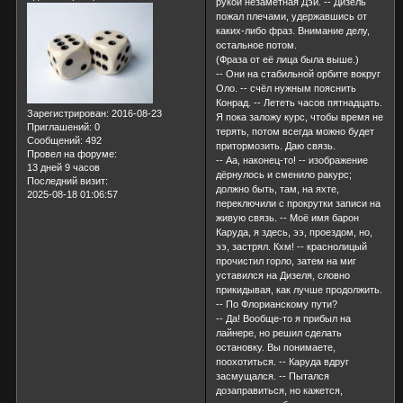
рукой незаметная Дэй. -- Дизель
пожал плечами, удержавшись от
каких-либо фраз. Внимание делу,
остальное потом.
(Фраза от её лица была выше.)
-- Они на стабильной орбите вокруг
Оло. -- счёл нужным пояснить
Конрад. -- Лететь часов пятнадцать.
Зарегистрирован
: 2016-08-23
Я пока заложу курс, чтобы время не
Приглашений:
0
терять, потом всегда можно будет
Сообщений:
492
притормозить. Даю связь.
Провел на форуме:
-- Аа, наконец-то! -- изображение
13 дней 9 часов
дёрнулось и сменило ракурс;
Последний визит:
должно быть, там, на яхте,
2025-08-18 01:06:57
переключили с прокрутки записи на
живую связь. -- Моё имя барон
Каруда, я здесь, ээ, проездом, но,
ээ, застрял. Кхм! -- краснолицый
прочистил горло, затем на миг
уставился на Дизеля, словно
прикидывая, как лучше продолжить.
-- По Флорианскому пути?
-- Да! Вообще-то я прибыл на
лайнере, но решил сделать
остановку. Вы понимаете,
поохотиться. -- Каруда вдруг
засмущался. -- Пытался
дозаправиться, но кажется,