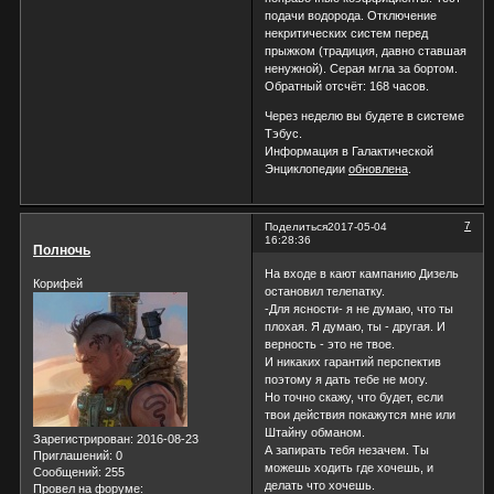
подачи водорода. Отключение
некритических систем перед
прыжком (традиция, давно ставшая
ненужной). Серая мгла за бортом.
Обратный отсчёт: 168 часов.
Через неделю вы будете в системе
Тэбус.
Информация в Галактической
Энциклопедии
обновлена
.
7
Поделиться
2017-05-04
16:28:36
Полночь
На входе в кают кампанию Дизель
Корифей
остановил телепатку.
-Для ясности- я не думаю, что ты
плохая. Я думаю, ты - другая. И
верность - это не твое.
И никаких гарантий перспектив
поэтому я дать тебе не могу.
Но точно скажу, что будет, если
твои действия покажутся мне или
Штайну обманом.
Зарегистрирован
: 2016-08-23
А запирать тебя незачем. Ты
Приглашений:
0
можешь ходить где хочешь, и
Сообщений:
255
делать что хочешь.
Провел на форуме: