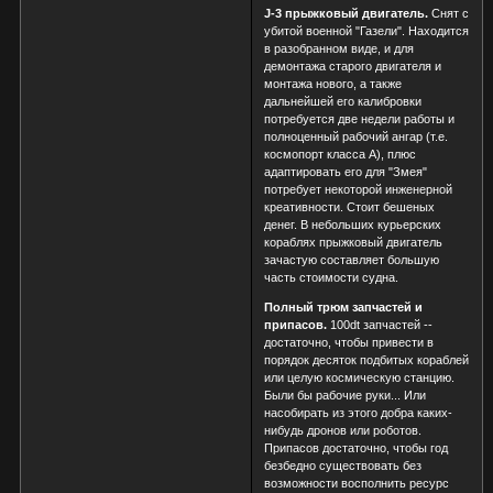
J-3 прыжковый двигатель.
Снят с
убитой военной "Газели". Находится
в разобранном виде, и для
демонтажа старого двигателя и
монтажа нового, а также
дальнейшей его калибровки
потребуется две недели работы и
полноценный рабочий ангар (т.е.
космопорт класса A), плюс
адаптировать его для "Змея"
потребует некоторой инженерной
креативности. Стоит бешеных
денег. В небольших курьерских
кораблях прыжковый двигатель
зачастую составляет большую
часть стоимости судна.
Полный трюм запчастей и
припасов.
100dt запчастей --
достаточно, чтобы привести в
порядок десяток подбитых кораблей
или целую космическую станцию.
Были бы рабочие руки... Или
насобирать из этого добра каких-
нибудь дронов или роботов.
Припасов достаточно, чтобы год
безбедно существовать без
возможности восполнить ресурс