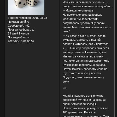
Или у меня есть перспективы? --
она уставилась на него исподлобья.
-- Можешь не отвечать.
На несколько секунд повисло
Зарегистрирован
: 2016-08-23
молчание. "Мысли читает",
Приглашений:
0
подумалось Дизелю. "Ну давай,
Сообщений:
492
давай. Мне-то врать незачем и не о
Провел на форуме:
чем."
13 дней 9 часов
-- Не такая уж я и плохая, как ты
Последний визит:
думаешь. Сбежать с родной
2025-08-18 01:06:57
планеты хотелось, вот и пристала
к... -- Киннеар оборвала сама себя
на полуслове. -- Неважно. Идём.
Извини за наглость, но у меня
посткриогенная гипогликемия, мне
нужен кофе и побольше сахара.
Потом можешь запереть меня на
гауптвахте или что у вас там.
Подумаю, чем помочь вашему
делу.
***
Корабль наконец вынырнул из
оранжевой пучины, и на экранах
вновь замерцали звёзды.
Приготовления к прыжку, отлёт на
100 диаметров. Расчёты,
поправочные коэффициенты. Тест