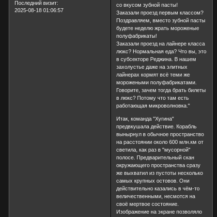
Последний визит:
со вкусом зубной пасты!
2025-08-18 01:06:57
Заказали проезд первым классом?
Поздравляем, вместо зубной пасты
будете неделю жрать мороженые
полуфабрикаты!
Заказали проезд на лайнере класса
люкс? Нормальная еда? Что вы, это
в субсекторе Реджина. В нашем
захолустье даже на элитных
лайнерах кормят всё теми же
морожеными полуфабрикатами.
Говорите, зачем тогда брать билеты
в люкс? Потому что там есть
работающая микроволновка."
Итак, команда "Хугина"
предвкушала действие. Корабль
вынырнул в обычное пространство
на расстоянии около 600 млн.км от
светила, как раз в "мусорной"
полосе. Предварительный скан
окружающего пространства сразу
же выхватил из пустоты несколько
самых крупных остовов. Они
действительно казались в чём-то
величественными, несмотся на
своё мертвое состояние.
Изображение на экране позволяло