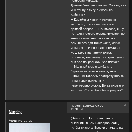
повредил корабль.
Дизелю было непонятно. Он что, вёз
200-тонную яхту с собой на
лайнере?
-- Корабль я купил у одного из
местных, -- пояснил барон на
прямой вопрос. -- Понимаете, я, ну,
не технического склада человек, но
мне сказали, что такая яхта в
самый раз для таких как я, легко
управлять. И всё шло нормально,
но... здесь на панели рядок
огоньков, там внизу нас тряхнуло и
они все покраснели, это плохо?
-- Молнией могло шибануть. --
буркнул незаметно вошедший
Штайн, оставаясь благоразумно за
пределами видимости
переговорного окна. Во взгляде его
читалось "не люблю благородных".
14
Поделиться
2017-05-05
13:31:54
Murphy
(Заявка от По -- попытаться
Администратор
выяснить в чём неисправность,
путём диалога. Броски сначала на