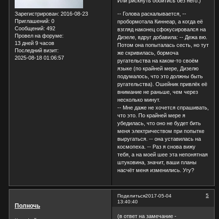
Или рискнуть обойтись без него.)
-- Голова раскалывается, --
Зарегистрирован
: 2016-08-23
Приглашений:
0
пробормотала Киннеар, а когда её
Сообщений:
492
взгляд наконец сфокусировался на
Провел на форуме:
Дизеле, вдруг добавила: -- Дежа вю.
13 дней 9 часов
Потом она попыталась сесть, но тут
Последний визит:
же скривилась, бормоча
2025-08-18 01:06:57
ругательства на каком-то своём
языке (по крайней мере, Дизелю
подумалось, что это должны быть
ругательства). Ошейник привлёк её
внимание не раньше, чем через
несколько минут.
-- Мне даже не хочется спрашивать,
что это. По крайней мере я
убедилась, что оно не будет бить
меня электричеством при попытке
выругаться. -- она уставилась на
космопеха. -- Раз я снова вижу
тебя, а на моей шее эта непонятная
штуковина, значит, ваши планы
насчёт меня изменились. Угу?
5
Поделиться
2017-05-04
13:40:40
Полночь
(в ответ на замечание -