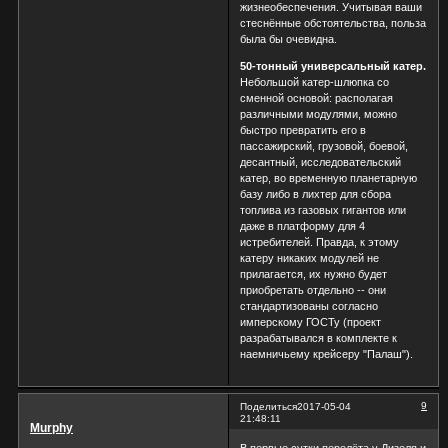
жизнеобеспечения. Учитывая ваши
стеснённые обстоятельства, польза
была бы очевидна.
50-тонный универсальный катер.
Небольшой катер-шлюпка со
сменной основой: располагая
различными модулями, можно
быстро превратить его в
пассажирский, грузовой, боевой,
десантный, исследовательский
катер, во временную планетарную
базу либо в лихтер для сбора
топлива из газовых гигантов или
даже в платформу для 4
истребителей. Правда, к этому
катеру никаких модулей не
прилагается, их нужно будет
приобретать отдельно -- они
стандартизованы согласно
имперскому ГОСТу (проект
разрабатывался в комплекте к
наемничьему крейсеру "Палаш").
9
Поделиться
2017-05-04
21:48:11
Murphy