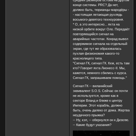
конце системы. PRC? Да нет,
должно быть, тюрианцы-мародёры -
- настоящая летающая рухлядь
восьмого-девятого техноуровня.
* О, а это интересно... яхта на
низкой орбите вокруг Оло. Передаёт
повторяющийся сигнал на
аварийных частотах. Конрад вывел
содержимое сигнала на отдельный
экран, где тут же образовалась
пухлая физиономия какого-то
краснолицего типа.
"Сигнал ГК, сигнал ГК. Кхм, есть там
кто? Говорит яхта Лионесс-II. Мы,
кажется, немного сбились с курса.
Сигнал ГК, запрашиваем помощь."
Сигнал ГК -- виланийский
эквивалент S.O.S. Сейчас он почти
не используется, кроме как в
секторе Вланд и ближе к центру
Империи. Этот корабль, должно
быть, очень далеко от дома. Жертва
неудачного прыжка?
-- Ну, кэп, -- обернулся он к Дизелю.
-- Какие будут указания?