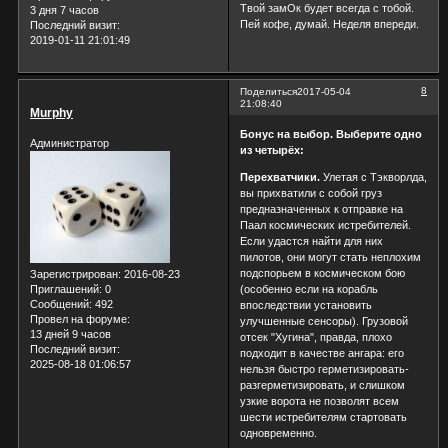
Твой замОк будет всегда с тобой.
3 дня 7 часов
Пей кофе, думай. Неделя впереди.
Последний визит:
2019-01-11 21:01:49
8
Поделиться
2017-05-04
21:08:40
Murphy
Бонус на выбор. Выберите одно
Администратор
из четырёх:
Перехватчики.
Улетая с Тэкворлда,
вы прихватили с собой груз
предназначенных к отправке на
Паал космических истребителей.
Если удастся найти для них
пилотов, они могут стать неплохим
подспорьем в космическом бою
Зарегистрирован
: 2016-08-23
Приглашений:
0
(особенно если на корабль
Сообщений:
492
впоследствии установить
Провел на форуме:
улучшенные сенсоры). Грузовой
13 дней 9 часов
отсек "Хугина", правда, плохо
Последний визит:
подходит в качестве ангара: его
2025-08-18 01:06:57
нельзя быстро герметизировать-
разгерметизировать, и слишком
узкие ворота не позволят всем
шести истребителям стартовать
одновременно.