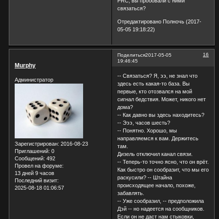
PRC, вы пробовали с ними
связаться?
Отредактировано Полночь (2017-
05-05 19:18:22)
16
Поделиться
2017-05-05
19:46:45
Murphy
-- Связаться? Я, ээ, не знал что
Администратор
здесь есть какая-то база. Вы
первые, кто отозвался на мой
сигнал бедствия. Может, никого нет
дома?
-- Как давно вы здесь находитесь?
-- Эээ, часов шесть?
-- Понятно. Хорошо, мы
направляемся к вам. Держитесь
Зарегистрирован
: 2016-08-23
там.
Приглашений:
0
Дизель отключил канал связи.
Сообщений:
492
-- Теперь-то точно ясно, что он врёт.
Провел на форуме:
Как быстро он сообразит, что мы его
13 дней 9 часов
раскусили? -- Штайна
Последний визит:
происходящее начало, похоже,
2025-08-18 01:06:57
забавлять.
-- Уже сообразил, -- предположила
Дэй -- но надеется на сообщников.
Если он не даст нам стыковки,