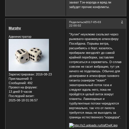
захват Тэк-ворлда и вряд ли
забудет прочие конфликты.
2
Поделиться
2017-05-03
22:00:02
Murphy
"Хугин" неуклюже скользил через
Администратор
рыжевато-оранжевую атмосферу
Посейдона. Порывы ветра,
расшибаясь о борт, казалось,
пробирали звездолёт до самой
крайней переборки, заставляя
сотрясаться и скрежетать. D-сплав
совсем не гасит вибрацию, тут уж
ничего не поделаешь. Обычно для
Зарегистрирован
: 2016-08-23
дозаправки в атмосфере газового
Приглашений:
0
гиганта сканером "ловят"
Сообщений:
492
экваториальный поток газа и
Провел на форуме:
следуют вдоль него, пока не
13 дней 9 часов
пройдётся целый виток вокруг
Последний визит:
планеты. Ламинарные и
2025-08-18 01:06:57
турбулентные потоки чередуются
вертикально, так что от пилота
требуется лишь не выходить за
границы естественного "коридора".