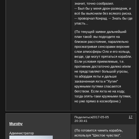
значит, точно сообразил.
-- Был бы у меня дрон-разведчик, и
всё бы выяснили без всякого риска.
-- проворчал Конрад. -- Знать бы где
упасть...
(По текущей заявке дальнейший
план такой: вы подходите на
близкое расстояние, параллельно
просматривая сенсорами верхние
слои атмосферы Оло и его кольца,
везде, где могут прятаться корабли.
Если условия приемлемые, т.е.
противник достаточно далеко и/или
не представляет большой угрозы,
то абордаж яхты и дальше
захваченная яхта и "Хугин"
кружными путями спасаются
бегством. Если яхта не на ходу,
тогда опять-таки кружными путями,
но уже прямо в космоброне.)
17
Поделиться
2017-05-05
20:30:41
Murphy
(По готовится чинить корабль,
Администратор
используя "Шестое чувство".