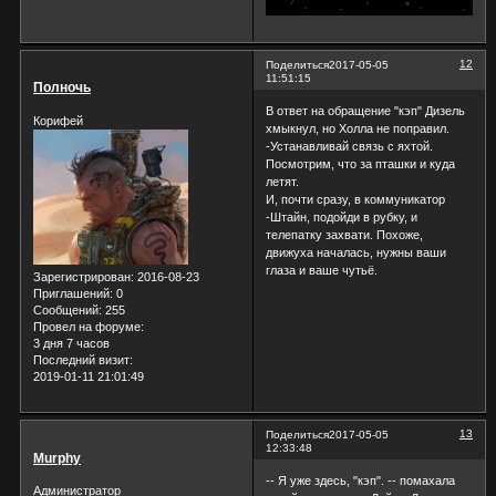
12
Поделиться
2017-05-05
11:51:15
Полночь
В ответ на обращение "кэп" Дизель
Корифей
хмыкнул, но Холла не поправил.
-Устанавливай связь с яхтой.
Посмотрим, что за пташки и куда
летят.
И, почти сразу, в коммуникатор
-Штайн, подойди в рубку, и
телепатку захвати. Похоже,
движуха началась, нужны ваши
глаза и ваше чутьё.
Зарегистрирован
: 2016-08-23
Приглашений:
0
Сообщений:
255
Провел на форуме:
3 дня 7 часов
Последний визит:
2019-01-11 21:01:49
13
Поделиться
2017-05-05
12:33:48
Murphy
-- Я уже здесь, "кэп". -- помахала
Администратор