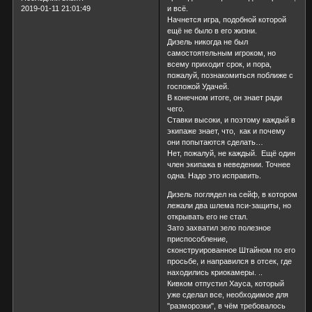
2019-01-11 21:01:49
и всё.
Начнется игра, подобной которой
ещё не было в его жизни.
Дизель никогда не был
самостоятельным игроком, но
всему приходит срок, и пора,
пожалуй, познакомиться поближе с
госпожой Удачей.
В конечном итоге, он знает ради
чего.
Ставки высоки, и поэтому каждый в
экипаже знает, что, как и почему
они попытаются сделать…
Нет, пожалуй, не каждый. Ещё один
член экипажа в неведении. Точнее
одна. Надо это исправить.
Дизель поглядел на сейф, в котором
лежали два шлема пси-защиты, но
открывать его не стал.
Зато захватил зело полезное
приспособление,
сконструированное Штайном по его
просьбе, и направился в отсек, где
находились криокамеры. ..
Кивком отпустил Хауса, который
уже сделал все, необходимое для
"разморозки", в чём требовалось