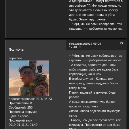
А где прятаться... могут прятаться в
атмосфере ГГ. Или среди колец, но
это далековато. Если я их засеку
достаточно рано, то шанс уйти
будет. Знаю пару трюков.
-- Чёрт, мы же сами собирались так
сделать... -- пробормотал космопех.
15
Поделиться
2017-05-05
17:40:02
Полночь
-- Чёрт, мы же сами собирались так
Корифей
сделать... -- пробормотал космопех.
- А коли так, варианта два - они
либо пираты, либо им нужна база
корпорации, как и нам.
В любом случае - Конрад, иди
навстречу, готовь орудия к бою и
гляди в оба.
Парни, надевайте шкурки, будет
работа.
Зарегистрирован
: 2016-08-23
А пока попытаемся чуть более
Приглашений:
0
прояснить картинку
Сообщений:
255
Дизель снова подключил звуковую
Провел на форуме:
связь.
3 дня 7 часов
- Барон, нам до вас сутки лёта, как
Последний визит:
2019-01-11 21:01:49
минимум. Поблизости от вас база