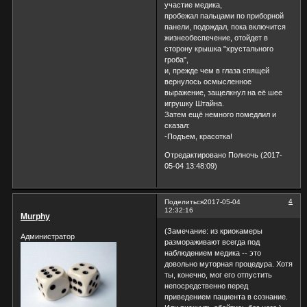
участие медика,
пробежал пальцами по приборной
панели, подождал, пока включится
жизнеобеспечение, отойдет в
сторону крышка "хрустального
гроба",
и, прежде чем в глаза спящей
вернулось осмысленное
выражение, защелкнул на её шее
игрушку Штайна.
Затем ещё немного помедлил и
сказал:
-Подъем, красотка!
Отредактировано Полночь (2017-
05-04 13:48:09)
4
Поделиться
2017-05-04
12:32:16
Murphy
(Замечание: из криокамеры
Администратор
размораживают всегда под
наблюдением медика -- это
довольно муторная процедура. Хотя
ты, конечно, мог его отпустить
непосредственно перед
приведением пациента в сознание.