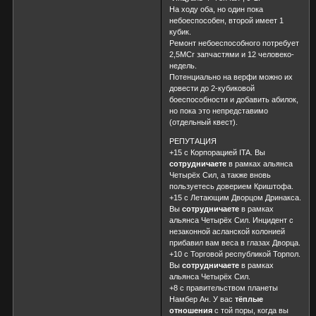
На ходу оба, но один пока
небоеспособен, второй имеет 1
кубик.
Ремонт небоеспособного потребует
2,5MCr запчастями и 12 человеко-
недель.
Потенциально на верфи можно их
довести до 2-кубиковой
боеспособности и добавить абилок,
но пока это непредставимо
(отдельный квест).
РЕПУТАЦИЯ
+15 с Корпорацией ITA. Вы
сотрудничаете
в рамках альянса
Четырёх Сил, а также вновь
пользуетесь доверием Криштофа.
+15 c Летающим Дворцом Дринакса.
Вы
сотрудничаете
в рамках
альянса Четырёх Сил. Инцидент с
незаконной асланской колонией
прибавил вам веса в глазах Дворца.
+10 с Торговой республикой Торпол.
Вы
сотрудничаете
в рамках
альянса Четырёх Сил.
+8 с правительством планеты
Намбер Ан. У вас
тёплые
отношения
с той поры, когда вы