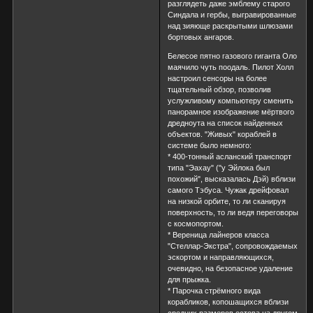
разглядеть даже эмблему старого
Синдала и гербы, выгравированные
над зияюще раскрытыми шлюзами
бортовых ангаров.
Белесое пятно газового гиганта Оло
маячило чуть поодаль. Пилот Холл
настроил сенсоры на более
тщательный обзор, позволив
услужливому компьютеру сменить
панорамное изображение мёртвого
дредноута на список найденных
объектов. "Живых" кораблей в
системе было немного:
* 400-тонный асланский транспорт
типа "Эахау" ("у Эйлока был
похожий", высказалась Дэй) вблизи
самого Тэбуса. Чужак дрейфовал
на низкой орбите, то ли сканируя
поверхность, то ли ведя переговоры
с космопортом.
* Вереница лайнеров класса
"Стеллар-Экстра", сопровождаемых
эскортом и направляющихся,
очевидно, на безопасное удаление
для прыжка.
* Парочка стрёмного вида
корабликов, копошащихся вблизи
средних размеров остова на другом