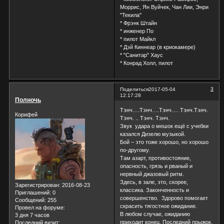
Моррис, Ян Вуйчек, Чан Лии, Энри
"Текила"
* Фрэнк Штайн
* инженер По
* пилот Майкл
* Дэй Киннеар (в криокамере)
* "Санитар" Хаус
* Конрад Холл, пилот
3
Поделиться
2017-05-04
12:17:28
Полночь
Тэнч….Тэнч….Тэнч…. Тэнч.Тэнч.
Корифей
Тэнч. .. Тэнч. Тэнч.
Звук удара о мешок ещё с учебки
казался Дизелю музыкой.
Бой – это тоже хорошо, но хорошо
по-другому.
Там азарт, противостояние,
опасность, грязь и рваный и
нервный джазовый ритм.
Здесь, в зале, это, скорее,
Зарегистрирован
: 2016-08-23
классика. Законченность и
Приглашений:
0
совершенство. Здорово помогает
Сообщений:
255
скрасить тягостное ожидание.
Провел на форуме:
В любом случае, ожиданию
3 дня 7 часов
приходит конец. Последний прыжок,
Последний визит: