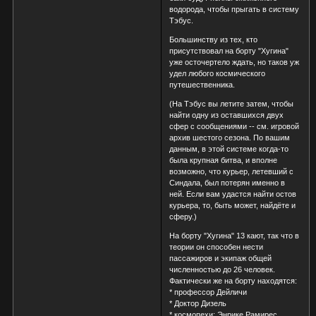
водорода, чтобы прыгать в систему
Тэбус.
Большинству из тех, кто
присутствовал на борту "Хугина"
уже осточертело ждать, но таков уж
удел любого космического
путешественника.
(На Тэбус вы летите затем, чтобы
найти одну из оставшихся двух
сфер с сообщениями -- см. игровой
архив шестого сезона. По вашим
данным, в этой системе когда-то
была крупная битва, и вполне
возможно, что курьер, летевший с
Синдала, был потерян именно в
ней. Если вам удастся найти остов
курьера, то, быть может, найдёте и
сферу.)
На борту "Хугина" 13 кают, так что в
теории он способен нести
пассажиров и экипаж общей
численностью до 26 человек.
Фактически же на борту находятся:
* профессор Дейличи
* Доктор Дизель
* космопехи: Энрике Рамирес,