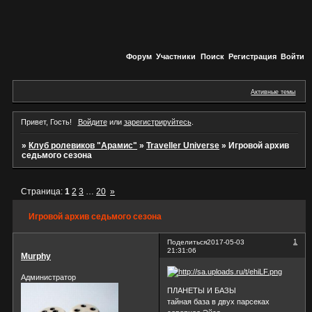
Форум
Участники
Поиск
Регистрация
Войти
Активные темы
Привет, Гость!
Войдите
или
зарегистрируйтесь
.
»
Клуб ролевиков "Арамис"
»
Traveller Universe
»
Игровой архив
седьмого сезона
Страница:
1
2
3
…
20
»
Игровой архив седьмого сезона
1
Поделиться
2017-05-03
21:31:06
Murphy
Администратор
ПЛАНЕТЫ И БАЗЫ
тайная база в двух парсеках