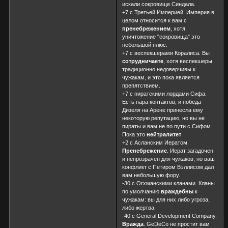
искали сокровище Синдала.
+7 с Третьей Империей. Империя в
целом относится к вам с
пренебрежением
, хотя
уничтожение "сокровища" это
небольшой плюс.
+7 с веспекшерами Коралиса. Вы
сотрудничаете
, хотя веспекшеры
традиционно недоверчивы к
чужакам, и это пока является
препятствием.
+7 c пиратскими лордами Сифа.
Есть пара контактов, и победа
Дизеля на Арене принесла ему
некоторую репутацию, но вы не
пираты и вам не по пути с Сифом.
Пока это
нейтралитет
.
+2 с Асланским Иератом.
Пренебрежение
. Иерат загадочен
и непрозрачен для чужаков, но ваш
конфликт с Петиром Вэллисом дал
вам небольшую фору.
-30 c Огхманскими кланами. Кланы
по умолчанию
враждебны
к
чужакам: вы для них либо угроза,
либо жертва.
-40 с General Development Company.
Вражда
. GeDeCo не простит вам