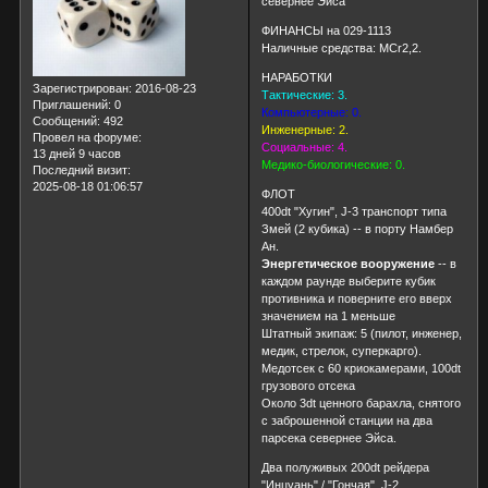
севернее Эйса
ФИНАНСЫ на 029-1113
Наличные средства: MCr2,2.
НАРАБОТКИ
Зарегистрирован
: 2016-08-23
Тактические: 3.
Приглашений:
0
Компьютерные: 0.
Сообщений:
492
Инженерные: 2.
Провел на форуме:
Социальные: 4.
13 дней 9 часов
Медико-биологические: 0.
Последний визит:
2025-08-18 01:06:57
ФЛОТ
400dt "Хугин", J-3 транспорт типа
Змей (2 кубика) -- в порту Намбер
Ан.
Энергетическое вооружение
-- в
каждом раунде выберите кубик
противника и поверните его вверх
значением на 1 меньше
Штатный экипаж: 5 (пилот, инженер,
медик, стрелок, суперкарго).
Медотсек с 60 криокамерами, 100dt
грузового отсека
Около 3dt ценного барахла, снятого
с заброшенной станции на два
парсека севернее Эйса.
Два полуживых 200dt рейдера
"Инцуань" / "Гончая", J-2.