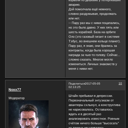
корабли по дешёвке у потерпевших
аварию.
Дэй помолчала ещё немного,
словно раздумывая, продолжать
или нет.
-- Пару раз мы с ними поцапались,
но это было давно. У них пять или
шесть кораблей. База на орбите
Оло (это газовый гигант в системе
Тэбус, во внешнем кольце планет).
Пару раз, я знаю, они брались за
контракты, когда была хорошая
награда за чью-то голову. Сейчас...
сложно сказать. Многое могло
измениться. Личных знакомств у
меня с ними нет.
10
Поделиться
2017-05-05
02:13:25
Noxx77
Штайн пребывал в депрессии.
Модератор
Первоначальный энтузиазм от
авантюры схлынул, а конструктива
не нарисовалось. Оставалось
ждать и в десятый раз
анализировать известное. Ровным
счётом ничего больше "высосать"
из данных не удавалось.