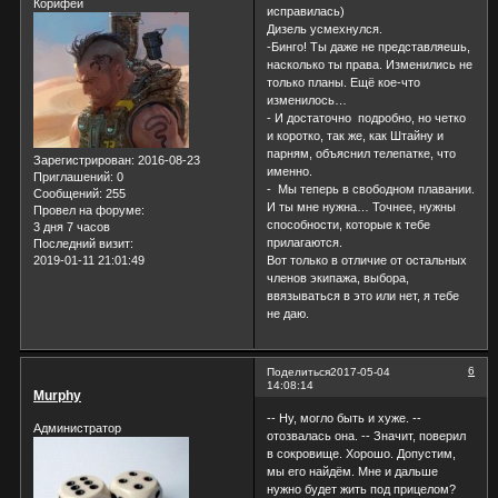
Корифей
исправилась)
Дизель усмехнулся.
-Бинго! Ты даже не представляешь,
насколько ты права. Изменились не
только планы. Ещё кое-что
изменилось…
- И достаточно подробно, но четко
и коротко, так же, как Штайну и
парням, объяснил телепатке, что
Зарегистрирован
: 2016-08-23
именно.
Приглашений:
0
- Мы теперь в свободном плавании.
Сообщений:
255
И ты мне нужна… Точнее, нужны
Провел на форуме:
способности, которые к тебе
3 дня 7 часов
прилагаются.
Последний визит:
2019-01-11 21:01:49
Вот только в отличие от остальных
членов экипажа, выбора,
ввязываться в это или нет, я тебе
не даю.
6
Поделиться
2017-05-04
14:08:14
Murphy
-- Ну, могло быть и хуже. --
Администратор
отозвалась она. -- Значит, поверил
в сокровище. Хорошо. Допустим,
мы его найдём. Мне и дальше
нужно будет жить под прицелом?