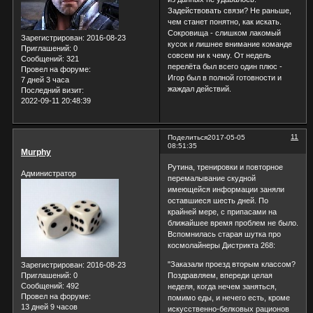
Задействовать связи? Не раньше,
чем станет понятно, как искать.
Сокровища - слишком лакомый
Зарегистрирован
: 2016-08-23
кусок и лишнее внимание команде
Приглашений:
0
совсем ни к чему. От недель
Сообщений:
321
перелёта был всего один плюс -
Провел на форуме:
Игор был в полной готовности и
7 дней 3 часа
жаждал действий.
Последний визит:
2022-09-11 20:48:39
11
Поделиться
2017-05-05
08:51:35
Murphy
Рутина, тренировки и повторное
Администратор
перемалывание скудной
имеющейся информации заняли
оставшиеся шесть дней. По
крайней мере, с припасами на
ближайшее время проблем не было.
Вспомнилась старая шутка про
космолайнеры Дистрикта 268:
"Заказали проезд вторым классом?
Зарегистрирован
: 2016-08-23
Приглашений:
0
Поздравляем, впереди целая
Сообщений:
492
неделя, когда нечем заняться,
Провел на форуме:
помимо еды, и нечего есть, кроме
13 дней 9 часов
искусственно-белковых рационов