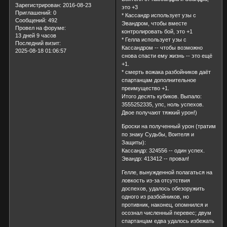
Зарегистрирован
: 2016-08-23
это +3
Приглашений:
0
* Кассандр использует узы с
Сообщений:
492
Эвандром, чтобы вместе
Провел на форуме:
контролировать бой, это +1
13 дней 9 часов
* Гелла использует узы с
Последний визит:
Кассандром -- чтобы возможно
2025-08-18 01:06:57
снова спасти ему жизнь -- это ещё
+1.
* смерть вожака разбойников даёт
спартанцам дополнительное
преимущество +1.
Итого десять кубиков. Выпало:
3555252335, упс, ноль успехов.
Двое получают тяжкий урон!)
Броски на полученный урон (тратим
по знаку Судьбы, Воителя и
Защиты):
Кассандр: 324556 -- один успех.
Эвандр: 413412 -- провал!
Гелле, вынужденной полагаться на
ловкость из-за отсутствия
доспехов, удалось обезоружить
одного из разбойников, но
противник, наконец, опомнился и
осознал численный перевес; двум
спартанцам едва удалось избежать