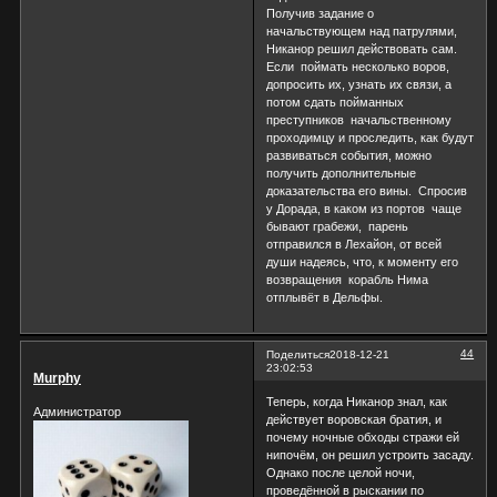
Получив задание о
начальствующем над патрулями,
Никанор решил действовать сам.
Если поймать несколько воров,
допросить их, узнать их связи, а
потом сдать пойманных
преступников начальственному
проходимцу и проследить, как будут
развиваться события, можно
получить дополнительные
доказательства его вины. Спросив
у Дорада, в каком из портов чаще
бывают грабежи, парень
отправился в Лехайон, от всей
души надеясь, что, к моменту его
возвращения корабль Нима
отплывёт в Дельфы.
44
Поделиться
2018-12-21
23:02:53
Murphy
Теперь, когда Никанор знал, как
Администратор
действует воровская братия, и
почему ночные обходы стражи ей
нипочём, он решил устроить засаду.
Однако после целой ночи,
проведённой в рыскании по