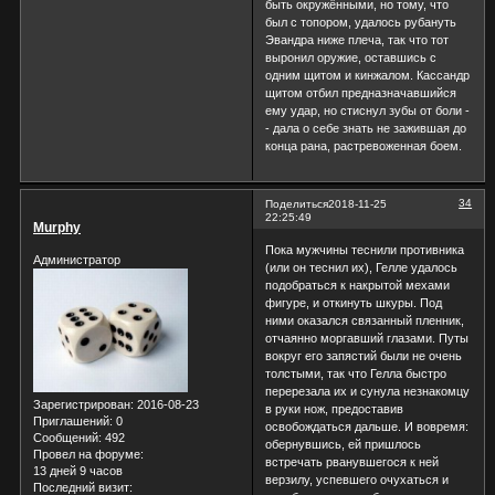
быть окружёнными, но тому, что
был с топором, удалось рубануть
Эвандра ниже плеча, так что тот
выронил оружие, оставшись с
одним щитом и кинжалом. Кассандр
щитом отбил предназначавшийся
ему удар, но стиснул зубы от боли -
- дала о себе знать не зажившая до
конца рана, растревоженная боем.
34
Поделиться
2018-11-25
22:25:49
Murphy
Пока мужчины теснили противника
Администратор
(или он теснил их), Гелле удалось
подобраться к накрытой мехами
фигуре, и откинуть шкуры. Под
ними оказался связанный пленник,
отчаянно моргавший глазами. Путы
вокруг его запястий были не очень
толстыми, так что Гелла быстро
перерезала их и сунула незнакомцу
Зарегистрирован
: 2016-08-23
в руки нож, предоставив
Приглашений:
0
освобождаться дальше. И вовремя:
Сообщений:
492
обернувшись, ей пришлось
Провел на форуме:
встречать рванувшегося к ней
13 дней 9 часов
верзилу, успевшего очухаться и
Последний визит: