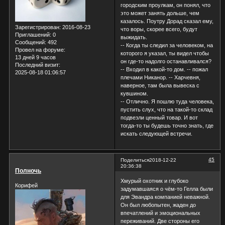
городским проулкам, он понял, что
это может занять дольше, чем
казалось. Поутру Дорад сказал ему,
Зарегистрирован
: 2016-08-23
что воры, скорее всего, будут
Приглашений:
0
выжидать.
Сообщений:
492
-- Когда ты следил за человеком, на
Провел на форуме:
которого я указал, ты видел чтобы
13 дней 9 часов
он где-то надолго останавливался?
Последний визит:
-- Входил в какой-то дом. -- пожал
2025-08-18 01:06:57
плечами Никанор. -- Харчевня,
наверное, там была вывеска с
кувшином.
-- Отлично. Я пошлю туда человека,
пустить слух, что на такой-то склад
подвезли ценный товар. И вот
тогда-то ты будешь точно знать, где
искать следующей встречи.
45
Поделиться
2018-12-22
20:36:38
Полночь
Хмурый охотник и глубоко
Корифей
задумавшаяся о чём-то Гелла были
для Эвандра компанией неважной.
Он был любопытен, жаден до
впечатлений и эмоциональных
переживаний. Две стороны его