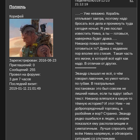
47
Поделиться
2018-12-23
21:12:19
Полночь
…..-- Уже неважно. Корабль
Корифей
отплывает завтра, поэтому надо
бросать все дела и проникнуть туда
сегодня ночью. Я уже послал
известить Нима, а ты -- готовься,
наверняка будет драка…..
Никанор пожал плечами. Чего
готовиться то? Драка с недавних
пор вполне его стихия. Такая часть
его жизни, в которой всё идёт как
Зарегистрирован
: 2016-08-23
надо. В отличии от других.
Приглашений:
0
*****************
Сообщений:
255
Эвандр слышал не всё, о чём
Провел на форуме:
говорил лавочник, но умел читать
3 дня 7 часов
по губам. В театральных
Последний визит:
2019-01-11 21:01:49
постановках это был совсем не
лишний навык, если ты вдруг забыл
текст. Никанор вляпался в какую-то
тёмную историю? И этот Ним – не
добропорядочный торговец, а
разбойник и вор? Странно. Эвандр
редко ошибался в людях, а моряк
показался ему располагающим и
симпатичным. Лучше спросить обо
всём Нима напрямую, и обговорить
ситуацию со спутниками.