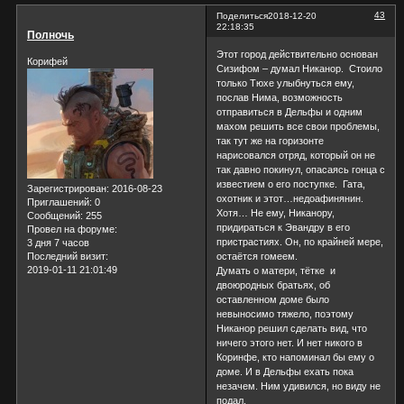
43
Поделиться
2018-12-20
22:18:35
Полночь
Этот город действительно основан
Корифей
Сизифом – думал Никанор. Стоило
только Тюхе улыбнуться ему,
послав Нима, возможность
отправиться в Дельфы и одним
махом решить все свои проблемы,
так тут же на горизонте
нарисовался отряд, который он не
так давно покинул, опасаясь гонца с
известием о его поступке. Гата,
Зарегистрирован
: 2016-08-23
охотник и этот…недоафинянин.
Приглашений:
0
Хотя… Не ему, Никанору,
Сообщений:
255
придираться к Эвандру в его
Провел на форуме:
пристрастиях. Он, по крайней мере,
3 дня 7 часов
остаётся гомеем.
Последний визит:
2019-01-11 21:01:49
Думать о матери, тётке и
двоюродных братьях, об
оставленном доме было
невыносимо тяжело, поэтому
Никанор решил сделать вид, что
ничего этого нет. И нет никого в
Коринфе, кто напоминал бы ему о
доме. И в Дельфы ехать пока
незачем. Ним удивился, но виду не
подал.