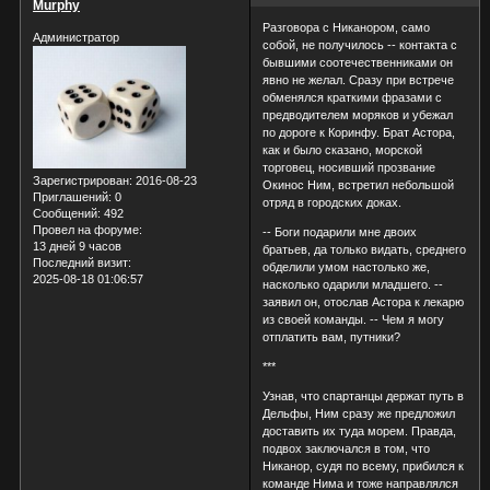
Murphy
Разговора с Никанором, само
Администратор
собой, не получилось -- контакта с
бывшими соотечественниками он
явно не желал. Сразу при встрече
обменялся краткими фразами с
предводителем моряков и убежал
по дороге к Коринфу. Брат Астора,
как и было сказано, морской
торговец, носивший прозвание
Зарегистрирован
: 2016-08-23
Окинос Ним, встретил небольшой
Приглашений:
0
отряд в городских доках.
Сообщений:
492
Провел на форуме:
-- Боги подарили мне двоих
13 дней 9 часов
братьев, да только видать, среднего
Последний визит:
обделили умом настолько же,
2025-08-18 01:06:57
насколько одарили младшего. --
заявил он, отослав Астора к лекарю
из своей команды. -- Чем я могу
отплатить вам, путники?
***
Узнав, что спартанцы держат путь в
Дельфы, Ним сразу же предложил
доставить их туда морем. Правда,
подвох заключался в том, что
Никанор, судя по всему, прибился к
команде Нима и тоже направлялся