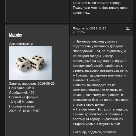
схватили меня прямо в городе.
Подсунули мне на фестивале вино
покрепче...
35
Поделиться
2018-11-25
23:21:59
Murphy
...Никанору наконец удалось
Администратор
подстеречь указанного Дорадом
"посредника". Тот, по-видимому, и
не ожидал засады, и когда
нескладный на вид парень вдруг с
невероятной силой припёр его к
стенке, на время потерял дар речи.
-- Говори, где держите пленника! --
выпалил Никанор.
Зарегистрирован
: 2016-08-23
Попытки высвободиться из
Приглашений:
0
железной хватки или позвать на
Сообщений:
492
помощь ни к чему не привели, и
Провел на форуме:
незнакомец быстро понял, что пора
13 дней 9 часов
спасать свою шкуру.
Последний визит:
-- Не бей меня! Тот, кого ты ищешь,
2025-08-18 01:06:57
сейчас должен быть в тайнике к
востоку от города! В развалинах
старого храма! Отпусти меня!
Никанор, подумав, заломил