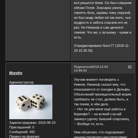
всё решится боем. Он был слишком
обязан Гелле. Знахарка умела
терпеть боль, шрамы тому порукой,
но Кассандр любил её как мать, чья
мудрость и забота спасали его не
раз. Но Никанор и сам дичился
гомеев. Что же, к лучшему - чужак и
есть.
Отредактировано Noxx77 (2018-11-
29 15:35:33)
42
Поделиться
2018-12-04
13:49:42
Murphy
Улучив момент поговорить с
Администратор
Нимом, Никанор сказал ему, что
отказывается от поездки в Дельфы.
Объяснений проницательный моряк
требовать не стал, должно быть, и
так поняв, в чём дело.
-- Нет ли для меня ещё работы в
Коринфе? -- на всякий случай
закинул удочку бывший спартанец.
Зарегистрирован
: 2016-08-23
-- Вообще-то, есть.
Приглашений:
0
Сообщений:
492
Ним объяснил, что подозревает
Провел на форуме:
начальствующего над патрулями: