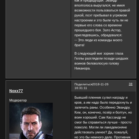
как и предыдущая. Эвандр
вполголоса выругался; не имея
возможности пользоваться правой
рукой, поэт пребывал в угрюмом
настроении и это были чуть ли не
первые его слова со времени
прошедшего боя. Зато Астор,
приглядевшись, обрадовался:
-- Это люди из команды моего
брата!
В следующий миг зоркие глаза
Геллы разглядели позади шедших
воинов беловолосую голову
Никанора.
38
Поделиться
2018-11-26
16:31:11
Noxx77
Бывший пленник сулил награду и
Модератор
кров, а им надо было передохнуть и
залечить раны. Особенно Эвандру.
Кхм, он, конечно, позёр и болтун, но
воин хороший. Сам Кассандр не
смог бы справиться лучше - просто
повезло. Могли ли лакедемоняне
действовать умнее? Да, пожалуй,
но это бы немного дало. Противник