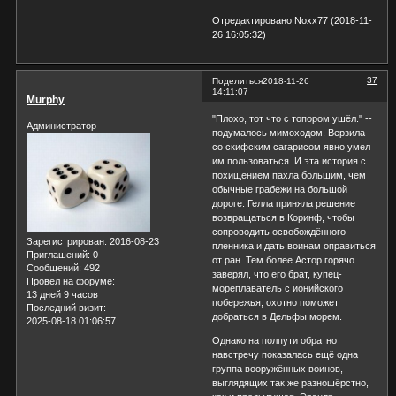
Отредактировано Noxx77 (2018-11-
26 16:05:32)
37
Поделиться
2018-11-26
14:11:07
Murphy
"Плохо, тот что с топором ушёл." --
Администратор
подумалось мимоходом. Верзила
со скифским сагарисом явно умел
им пользоваться. И эта история с
похищением пахла большим, чем
обычные грабежи на большой
дороге. Гелла приняла решение
возвращаться в Коринф, чтобы
сопроводить освобождённого
Зарегистрирован
: 2016-08-23
пленника и дать воинам оправиться
Приглашений:
0
от ран. Тем более Астор горячо
Сообщений:
492
заверял, что его брат, купец-
Провел на форуме:
мореплаватель с ионийского
13 дней 9 часов
побережья, охотно поможет
Последний визит:
добраться в Дельфы морем.
2025-08-18 01:06:57
Однако на полпути обратно
навстречу показалась ещё одна
группа вооружённых воинов,
выглядящих так же разношёрстно,