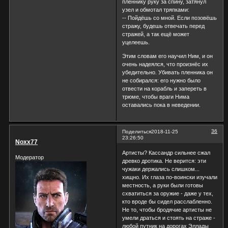
пленнику руку за спину, затянул
узел и обмотал тряпками:
-- Пойдёшь со мной. Если позовёшь
стражу, будешь отвечать перед
стражей, а так ещё может
уцелеешь.
Этим словам его научил Ним, и он
очень надеялся, что произнёс их
убедительно. Убивать пленника он
не собирался: его нужно было
отвести на корабль и запереть в
трюме, чтобы враги Нима
оставались пока в неведении.
36
Поделиться
2018-11-25
23:26:50
Noxx77
Артисты? Кассандр сильнее сжал
Модератор
древко дротика. Не верится: эти
чужаки держались слишком...
хищно. Их глаза по-воински изучали
местность, а руки были готовы
схватиться за оружие - даже у тех,
кто вроде бы сидел расслабленно.
Не то, чтобы бродячие артисты не
умели драться и стоять на страже -
любой путник на дорогах Эллады