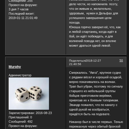
Сообщений:
255
дело чести, но напомнила поэту,
Провел на форуме:
что он живым и, желательно,
3 дня 7 часов
здоровым, нужен в Дельфах для
Последний визит:
2019-01-11 21:01:49
успешного завершения цели
похода.
Юноша горячо заверил её, что, как
и любой спартанец, когда идёт в
бой, он идёт побеждать, и для
волнений повода нет, он вполне
может драться одной левой.
50
Поделиться
2018-12-27
21:40:56
Murphy
Смеркалось. "Авга", крупное судно
Администратор
с рядами вёсел и хорошей осадкой,
мерно покачивалось на волнах.
Трап был убран, поэтому по сигналу
старшего из небольшой группы
бойцов приготовили верёвки,
привязав их к боевым топорикам.
Эвандр пожалел, что по канату с
одной рукой не взобраться,
Зарегистрирован
: 2016-08-23
придётся быть на подхвате.
Приглашений:
0
Сообщений:
492
Никанор был в числе первых. Тенью
Провел на форуме:
перемахнув через обитый бронзой