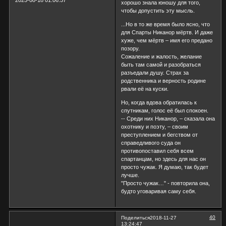
хорошо знала юношу для того,
чтобы допустить эту мысль.
...Но в то же время было ясно, что
для Спарты Никанор мёртв. И даже
хуже, чем мёртв – имя его предано
позору.
Сожаление и жалость, желание
быть там самой и разобраться
разъедали душу. Страх за
родственника и верность родине
рвали её на куски.
Но, когда вдова обратилась к
спутникам, голос её был спокоен.
-- Среди них Никанор, – сказала она
охотнику и поэту, – своим
преступлением и бегством от
справедливого суда он
противопоставил себя всем
спартанцам, но здесь для нас он
просто чужак. Я думаю, так будет
лучше.
"Просто чужак…" - повторила она,
будто уговаривая саму себя.
40
Поделиться
2018-11-27
13:24:47