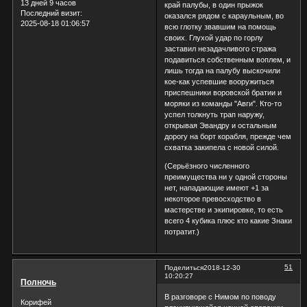
13 дней 9 часов
край палубы, в один прыжок
Последний визит:
оказался рядом с караульным, во
2025-08-18 01:06:57
всю глотку звавшим на помощь
своих. Глухой удар по горлу
заставил незадачливого стража
подавиться собственным воплем, и
лишь тогда на палубу выскочили
кое-как успевшие вооружиться
приспешники воровской братии и
моряки из команды "Авги". Кто-то
успел толкнуть трап наружу,
открывая Эвандру и остальным
дорогу на борт корабля, прежде чем
схватка закипела с новой силой.
(Серьёзного численного
преимущества ни у одной стороны
нет, нападающие имеют +1 за
некоторое превосходство в
мастерстве и экипировке, то есть
всего 4 кубика плюс кто какие Знаки
потратит.)
51
Поделиться
2018-12-30
10:20:27
Полночь
В разговоре с Нимом по поводу
Корифей