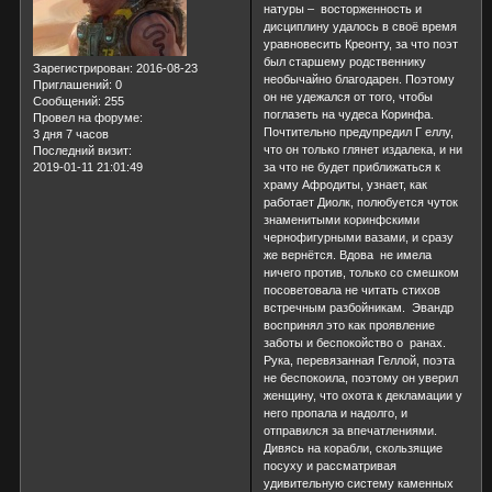
натуры – восторженность и
дисциплину удалось в своё время
уравновесить Креонту, за что поэт
был старшему родственнику
Зарегистрирован
: 2016-08-23
необычайно благодарен. Поэтому
Приглашений:
0
он не удежался от того, чтобы
Сообщений:
255
поглазеть на чудеса Коринфа.
Провел на форуме:
Почтительно предупредил Г еллу,
3 дня 7 часов
что он только глянет издалека, и ни
Последний визит:
2019-01-11 21:01:49
за что не будет приближаться к
храму Афродиты, узнает, как
работает Диолк, полюбуется чуток
знаменитыми коринфскими
чернофигурными вазами, и сразу
же вернётся. Вдова не имела
ничего против, только со смешком
посоветовала не читать стихов
встречным разбойникам. Эвандр
воспринял это как проявление
заботы и беспокойство о ранах.
Рука, перевязанная Геллой, поэта
не беспокоила, поэтому он уверил
женщину, что охота к декламации у
него пропала и надолго, и
отправился за впечатлениями.
Дивясь на корабли, скользящие
посуху и рассматривая
удивительную систему каменных