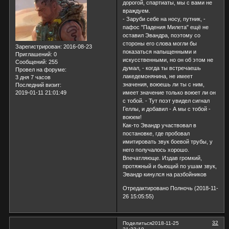
дорогой, спартиаты, мы с вами не
враждуем.
- Заруби себе на носу, путник, -
пафос "Падения Милета" ещё не
оставил Эвандра, поэтому со
стороны его слова могли бы
Зарегистрирован
: 2016-08-23
показаться напыщенными и
Приглашений:
0
искусственными, но он об этом не
Сообщений:
255
думал, - когда ты встречаешь
Провел на форуме:
лакедемонянина, не имеет
3 дня 7 часов
значения, воюешь ли ты с ним,
Последний визит:
2019-01-11 21:01:49
имеет значение только воюет ли он
с тобой. - Тут поэт увидел сигнал
Геллы, и добавил - А мы с тобой -
воюем!
Как-то Эвандр участвовал в
постановке, где пробовал
имитировать звук боевой трубы, у
него получалось хорошо.
Впечатляюще. Издав громкий,
протяжный и бьющий по ушам звук,
Эвандр кинулся на разбойников
Отредактировано Полночь (2018-11-
26 15:05:55)
32
Поделиться
2018-11-25