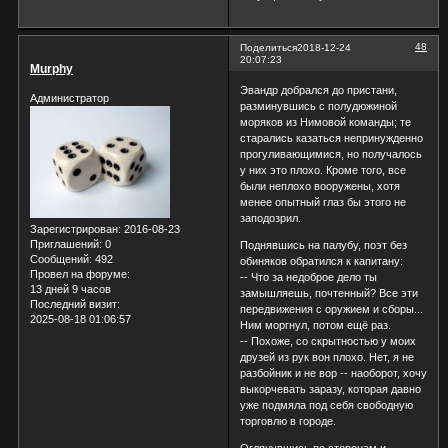
48
Поделиться
2018-12-24
20:07:23
Murphy
Эвандр добрался до пристани,
Администратор
разминувшись с полудюжиной
моряков из Нимовой команды; те
старались казаться непринужденно
прогуливающимися, но получалось
у них это плохо. Кроме того, все
были неплохо вооружены, хотя
менее опытный глаз бы этого не
заподозрил.
Зарегистрирован
: 2016-08-23
Приглашений:
0
Поднявшись на палубу, поэт без
Сообщений:
492
обиняков обратился к капитану:
Провел на форуме:
-- Что за недоброе дело ты
13 дней 9 часов
замышляешь, почтенный? Все эти
Последний визит:
передвижения с оружием и сборы...
2025-08-18 01:06:57
Ним моргнул, потом ещё раз.
-- Похоже, со скрытностью у моих
друзей из рук вон плохо. Нет, я не
разбойник и не вор -- наоборот, хочу
выкорчевать заразу, которая давно
уже подмяла под себя свободную
торговлю в городе.
Оглянувшись по сторонам и