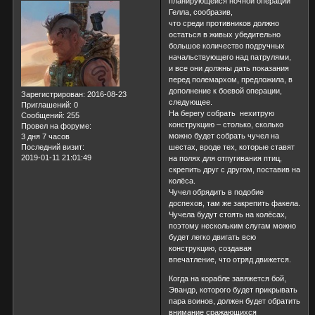
планирующейся ночной операции
Гелла, сообразив,
что среди противников должно
остаться в живых убедительно
большое количество подручных
начальствующего над патрулями,
и все они должны дать показания
перед полемархом, предложила, в
дополнение к боевой операции,
Зарегистрирован
: 2016-08-23
следующее.
Приглашений:
0
На берегу собрать нехитрую
Сообщений:
255
конструкцию – столько, сколько
Провел на форуме:
можно будет собрать чучел на
3 дня 7 часов
шестах, вроде тех, которые ставят
Последний визит:
2019-01-11 21:01:49
на полях для отпугивания птиц,
скрепить друг с другом, поставив на
колёса.
Чучел обрядить в подобие
доспехов, там же закрепить факела.
Чучела будут стоять на колёсах,
поэтому нескольким слугам можно
будет легко двигать всю
конструкцию, создавая
впечатление, что отряд движется.
Когда на корабле завяжется бой,
Эвандр, которого будет прикрывать
пара воинов, должен будет обратить
внимание сражающихся