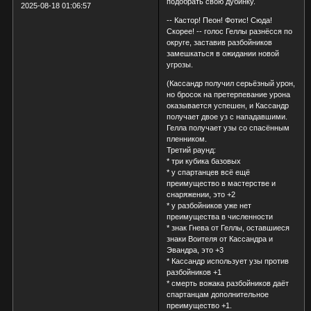
подобрать свою дубинку.
2025-08-18 01:06:57
-- Кастор! Пеон! Фотис! Сюда!
Скорее! -- голос Геллы разнёсся по
округе, заставив разбойников
замешкаться в ожидании новой
угрозы.
(Кассандр получил серьёзный урон,
но бросок на претерпевание урона
оказывается успешен, и Кассандр
получает двое уз с нападавшими.
Гелла получает узы со спасённым
пленником.
Третий раунд:
* три кубика базовых
* у спартанцев всё ещё
преимущество в мастерстве и
снаряжении, это +2
* у разбойников уже нет
преимущества в численности
* знак Гнева от Геллы, оставшиеся
знаки Воителя от Кассандра и
Эвандра, это +3
* Кассандр использует узы против
разбойников +1
* смерть вожака разбойников даёт
спартанцам дополнительное
преимущество +1.