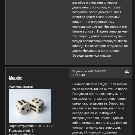
желобов и смазанных жиром
деревянных полозьев, которые
позволяли этого добиться, поэт
отметил краем глаза знакомый
силуэт – по подростковому
нескладную фигуру Никанора и его
белые волосы. Парень явно за кем-
то следил. Драматическое чутьё и
жажда впечатлений толкнули поэта
вперёд. На некотором отдалении но
держа Никанора в поле зрения,
Эвандр двинулся следом
46
Поделиться
2018-12-23
17:16:40
Murphy
Никанор шёл по следу. Если можно
Администратор
было сказать так об охоте на воров.
Городская обстановка ничуть не
походила на то, как загоняют зверя
среди скал и деревьев. Упорства
ему было не занимать, так что на
исходе дня он и не подумал
возвращаться на ночлег. Однако
всё сложилось иначе: когда солнце
Зарегистрирован
: 2016-08-23
уже почти коснулось верхушек
Приглашений:
0
домов, к Никанору подбежал