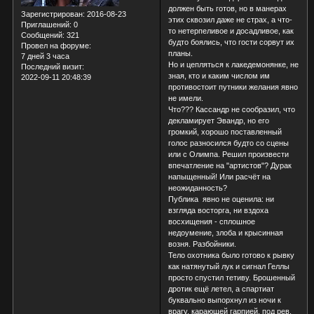
должен быть готов, но в манерах
Зарегистрирован
: 2016-08-23
этих сквозил даже не страх, а что-
Приглашений:
0
то нетерпеливое и досадливое, как
Сообщений:
321
будто боялись, что гости сорвут их
Провел на форуме:
планы.
7 дней 3 часа
Но и цепляться к лакедемонянке, не
Последний визит:
зная, кто и каким числом им
2022-09-11 20:48:39
противостоит путники желания явно
не имели.
Что??? Кассандр не сообразил, что
декламирует Эвандр, но его
громкий, хорошо поставленный
голос разносился будто со сцены
или с Олимпа. Решил произвести
впечатление на "артистов"? Дурак
напыщенный! Или расчёт на
неожиданность?
Публика явно не оценила: ни
взгляда восторга, ни вздоха
восхищения - сплошное
недоумение, злоба и крысинная
возня. Разбойники.
Тело охотника было готово к рывку
как натянутый лук и сигнал Геллы
просто спустил тетиву. Брошенный
дротик ещё летел, а спартиат
буквально выпорхнул из ночи к
врагу, карающей гарпией, под рев,