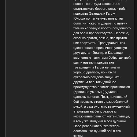
непонятно откуда взявшегося
спартанского боевого рога, чтобы
прикрыть Эвандра и Геллу.
Юноша почти не чувствовал ни
боли, ни тяжести ударов по щиту -
только холодную ярость рожденного
для боя и превосходства. Неважно,
сколько врагов, важно, что против
них спартиаты. Трое дрались как
единое целое, привычно чувствуя
друг друга - Эвандр и Кассандр
выученные тысячами боёв, где твой
щит и навыки прикрывают
товарищей, а Гелла не только
хорошо дралась, но и была
буквально рождена защищать
других. И всё-таки двойное
преимущество в числе противников
(довольно умелых!) удалось
одолеть нелегко. Поэт, принявший
бой первым, стоял с разрубленной
рукой, а сам охотник, вынужденный
атаковать на бегу, разорвал
незажившие раны от когтей львицы,
к тому же, получив в бок дубиной.
Пара рёбер наверняка теперь
сломана. Не лучший бой в его
жизни.