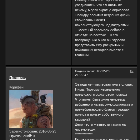
убедившись, что слышать их
некому, моряк вкратце обрисовал
Эвандру события недавних дней и
свои планы насчёт
начальствующего над патрулями.
-- Местный полемарх сейчас в
отъезде на востоке -- к его
возвращению было бы здорово
представить ему раскрытых и
пойманных негодяев вместе с
главным.
49
Поделиться
2018-12-25
21:09:47
Полночь
Эвандр не чувствовал лжи в словах
Корифей
Нима. Поэтому немедленно
предложил моряку свою помощь.
Что может быть хуже человека,
избранного на высокую должность и
пренебрегающего благом граждан
полиса в пользу собственного
кармана?
Дело чести – вывести такого на
чистую воду.
Зарегистрирован
: 2016-08-23
**************
Приглашений:
0
Гелла согласилась с тем, что это