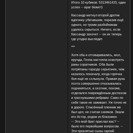
Итого 10 кубиков: 5313461433, один
успех -- враг бежит!)
Кассандр метнул второй дротик
вдогонку убегавшим, поразив ещё
одного, но троим разбойникам
удалось скрыться. Ничего, если
Кассандр захочет -- он их теперь
где угодно выследит.
***
Хотя оба и отговаривались, мол,
ерунда, Гелла настояла осмотреть
раны соратников. Оба были
потрёпаны гораздо серьёзнее, чем
казалось поначалу, когда горячка
боя ещё не схлынула. Правая рука
поэта совершенно отказывалась
подчиняться, а охотник, похоже,
отделался повреждённым доспехом
и треснувшими ребрами. Само по
себе такое не заживает. Уж точно не
в дороге. Спасённый пленник же
был цел, не считая синяков. Звали
его Астор, родом из Клазомен.
-- Это мой брат прислал вас? --
было его первейшим вопросом. --
Эти проклятые сыны гарпий