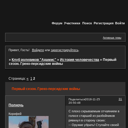
Форум
Участники
Поиск
Регистрация
Войти
Активные темы
Привет, Гость!
Войдите
или
зарегистрируйтесь
.
»
Клуб ролевиков "Арамис"
»
История человечества
»
Первый
сезон. Греко-персидские войны
Страница:
«
1
2
Первый сезон. Греко-персидские войны
31
Поделиться
2018-11-25
20:50:48
Полночь
С плохо скрываемым отчаянием в
Корифей
голосе старший из разбойников
рявкнул в сторону своих:
-- Оружие убрать! Ступайте своей