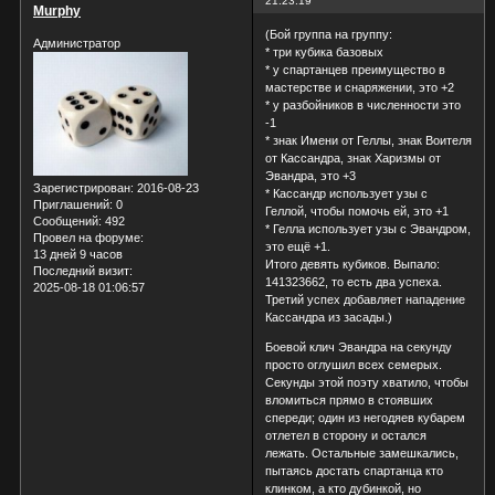
21:23:19
Murphy
(Бой группа на группу:
Администратор
* три кубика базовых
* у спартанцев преимущество в
мастерстве и снаряжении, это +2
* у разбойников в численности это
-1
* знак Имени от Геллы, знак Воителя
от Кассандра, знак Харизмы от
Эвандра, это +3
Зарегистрирован
: 2016-08-23
* Кассандр использует узы с
Приглашений:
0
Геллой, чтобы помочь ей, это +1
Сообщений:
492
* Гелла использует узы с Эвандром,
Провел на форуме:
это ещё +1.
13 дней 9 часов
Итого девять кубиков. Выпало:
Последний визит:
141323662, то есть два успеха.
2025-08-18 01:06:57
Третий успех добавляет нападение
Кассандра из засады.)
Боевой клич Эвандра на секунду
просто оглушил всех семерых.
Секунды этой поэту хватило, чтобы
вломиться прямо в стоявших
спереди; один из негодяев кубарем
отлетел в сторону и остался
лежать. Остальные замешкались,
пытаясь достать спартанца кто
клинком, а кто дубинкой, но