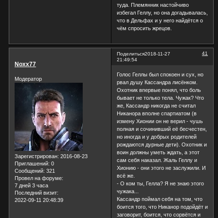
туда. Племянник настойчиво
избегал Геллу, но она догадывалась,
что в Дельфах и у него найдётся о
чём спросить жрецов.
41
Поделиться
2018-11-27
21:49:54
Noxx77
Голос Геллы был спокоен и сух, но
Модератор
рвал душу Кассандра лисёнком.
Охотник впервые понял, что боль
бывает не только тела. Чужак? Что
же, Кассандр никогда не считал
Никанора вполне спартиатом (в
измену Хионии он не верил - чушь
полная и сочинивший её бесчестен,
но иногда и у добрых родителей
рождаются дурные дети). Охотник и
воин должны уметь ждать, а этот
Зарегистрирован
: 2016-08-23
сам себя наказал. Жаль Геллу и
Приглашений:
0
Хионию - они этого не заслужили. И
Сообщений:
321
всё же.
Провел на форуме:
- О ком ты, Гелла? Я не знаю этого
7 дней 3 часа
чужака...
Последний визит:
Кассандр поймал себя на том, что
2022-09-11 20:48:39
боится того, что Никанор подойдёт и
заговорит, боится, что сорвётся и