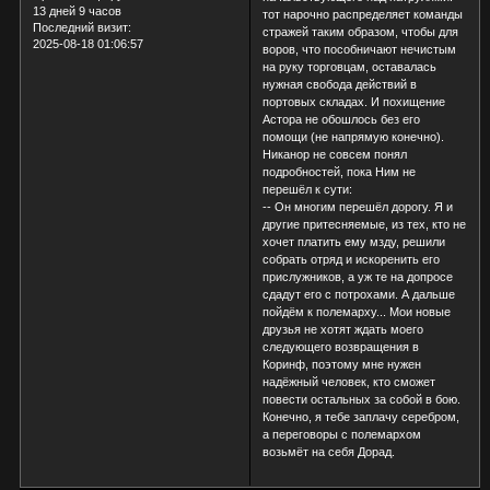
13 дней 9 часов
тот нарочно распределяет команды
Последний визит:
стражей таким образом, чтобы для
2025-08-18 01:06:57
воров, что пособничают нечистым
на руку торговцам, оставалась
нужная свобода действий в
портовых складах. И похищение
Астора не обошлось без его
помощи (не напрямую конечно).
Никанор не совсем понял
подробностей, пока Ним не
перешёл к сути:
-- Он многим перешёл дорогу. Я и
другие притесняемые, из тех, кто не
хочет платить ему мзду, решили
собрать отряд и искоренить его
прислужников, а уж те на допросе
сдадут его с потрохами. А дальше
пойдём к полемарху... Мои новые
друзья не хотят ждать моего
следующего возвращения в
Коринф, поэтому мне нужен
надёжный человек, кто сможет
повести остальных за собой в бою.
Конечно, я тебе заплачу серебром,
а переговоры с полемархом
возьмёт на себя Дорад.