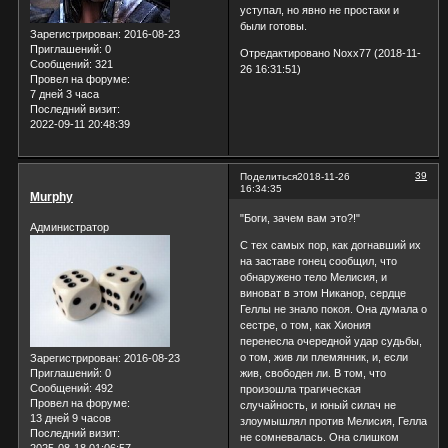
уступал, но явно не простаки и
были готовы.
Зарегистрирован
: 2016-08-23
Приглашений:
0
Отредактировано Noxx77 (2018-11-
Сообщений:
321
26 16:31:51)
Провел на форуме:
7 дней 3 часа
Последний визит:
2022-09-11 20:48:39
39
Поделиться
2018-11-26
16:34:35
Murphy
"Боги, зачем вам это?!"
Администратор
С тех самых пор, как догнавший их
на заставе гонец сообщил, что
обнаружено тело Мелисия, и
виноват в этом Никанор, сердце
Геллы не знало покоя. Она думала о
сестре, о том, как Хиония
перенесла очередной удар судьбы,
о том, жив ли племянник, и, если
Зарегистрирован
: 2016-08-23
Приглашений:
0
жив, свободен ли. В том, что
Сообщений:
492
произошла трагическая
Провел на форуме:
случайность, и юный силач не
13 дней 9 часов
злоумышлял против Мелисия, Гелла
Последний визит:
не сомневалась. Она слишком
2025-08-18 01:06:57