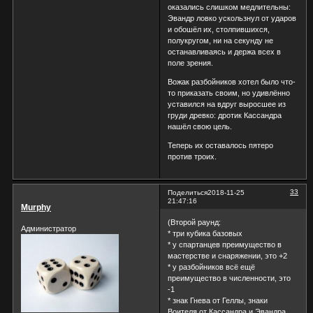
оказались слишком медлительны:
Эвандр ловко ускользнул от ударов
и обошёл их, столпившихся,
полукругом, ни на секунду не
останавливаясь и держа всех в
поле зрения.
Вожак разбойников хотел было что-
то приказать своим, но удивлённо
уставился на вдруг выросшее из
груди древко: дротик Кассандра
нашёл свою цель.
Теперь их оставалось пятеро
против троих.
33
Поделиться
2018-11-25
21:47:16
Murphy
(Второй раунд:
Администратор
* три кубика базовых
* у спартанцев преимущество в
мастерстве и снаряжении, это +2
* у разбойников всё ещё
преимущество в численности, это
-1
* знак Гнева от Геллы, знаки
Воителя от Кассандра и Эвандра,