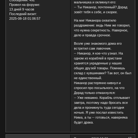
Сообщений:
492
мальчишка и окликнул его:
Провел на форуме:
-- Ты Никанор, почтенный? Дорад
13 дней 9 часов
зовёт тебя к себе, и скорее.
Последний визит:
2025-08-18 01:06:57
На миг Никанора охватило
раздражение: ведь Ним же говорил,
что нужна секретность. Наверное,
дело и правда срочное.
Возле уже знакомого дома его
встретил сам лавочник.
-- Никанор, я кое-что узнал. На
одном из кораблей в пристани
хранятся украденные у наших
общих друзей товары. Помнишь
склад с кувшинами? Так вот, он был
не единственный.
Никанор растерянно кивнул и
спросил про посыльного, на что
Дорад только отмахнулся:
-- Уже неважно. Корабль отплывает
завтра, поэтому надо бросать все
дела и проникнуть туда сегодня
ночью. Я уже послал известить
Нима, а ты -- готовься, наверняка
будет драка.